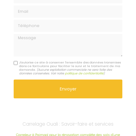
Email
Téléphone
Message
J'autorise ce site à conserver l'ensemble des données transmises
dans ce formulaire pour faciliter le suivi et le traitement de ma
demande.
(Aucune exploitation commerciale ne sera faite des
données conservées. Voir notre
politique de confidentialité
)
Carrelage Ouali : Savoir-faire et services
Carreleur à Paimpol pour la rénovation complète des sols d'une