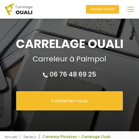
Aller
au
Rappel Gratuit
contenu
principal
Carreleur à Paimpol
06 76 48 69 25
Contactez-nous
Accueil
Secteur
Carreleur Plouézec - Carrelage Ouali