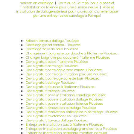
maison en carrelage
|
Carreleur à Paimpol pour la pose et
l'installation de faïence pour une cuisine neuve
|
Pose et
installation de dallage extérieur pour la création d'une terrasse
par une entreprise de carrelage à Paimpol
Artisan travaux dallage Plouézec
Carrelage grand carreau Plouézec
Carrelage salle de bain Plouézec
Changement baignoire par douche à l'italienne Plouézec
Changer baignoire par douche à l'italienne Plouézec
Devis gratuit bac à l'italienne Plouézec
Devis gratuit carrelage Plouézec
Devis gratuit carrelage grand carreau Plouézec
Devis gratuit carrelage imitation parquet Plouézec
Devis gratuit carrelage salle de bain Plouézec
Devis gratuit dallage Plouézec
Devis gratuit douche à l'italienne Plouézec
Devis gratuit faïence Plouézec
Devis gratuit pose installation carrelage Plouézec
Devis gratuit pose installation dallage Plouézec
Devis gratuit pose installation faïence Plouézec
Devis gratuit rénovation carrelage Plouézec
Devis gratuit rénovation salle de bain carrelage Plouézec
Devis gratuit revêtement sol Plouézec
Devis gratuit travaux dallage Plouézec
Entreprise installation bac à l'italienne Plouézec
Entreprise installation carrelage grand carreau Plouézec
Entreprise installation carrelage imitation parquet