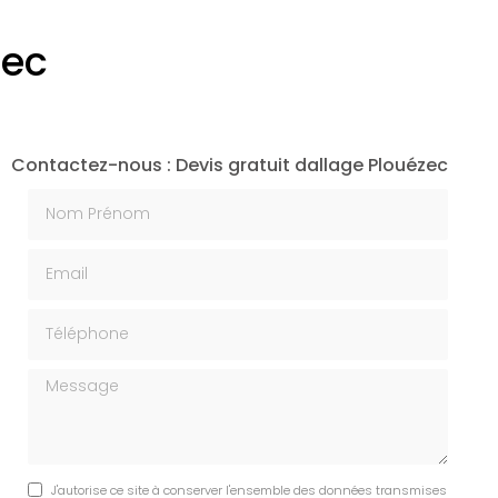
zec
Contactez-nous : Devis gratuit dallage Plouézec
Nom Prénom
Email
Téléphone
Message
J'autorise ce site à conserver l'ensemble des données transmises