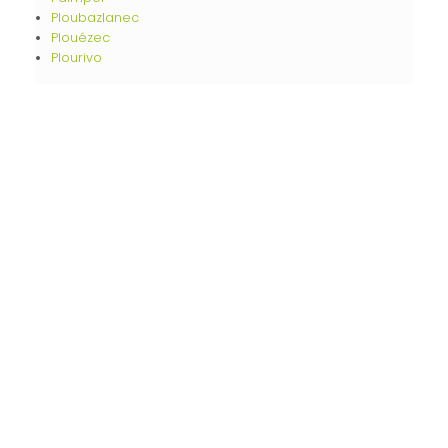
Ploubazlanec
Plouézec
Plourivo