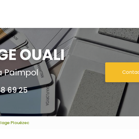
à Paimpol
Conta
48 69 25
allage Plouézec