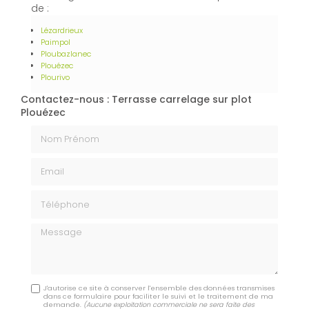
de :
Lézardrieux
Paimpol
Ploubazlanec
Plouézec
Plourivo
Contactez-nous : Terrasse carrelage sur plot
Plouézec
Nom Prénom
Email
Téléphone
Message
J'autorise ce site à conserver l'ensemble des données transmises
dans ce formulaire pour faciliter le suivi et le traitement de ma
demande.
(Aucune exploitation commerciale ne sera faite des