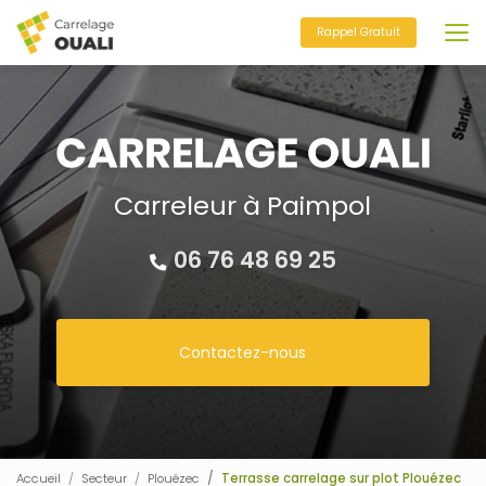
Aller
au
Rappel Gratuit
contenu
principal
Carreleur à Paimpol
06 76 48 69 25
Contactez-nous
Accueil
Secteur
Plouézec
Terrasse carrelage sur plot Plouézec