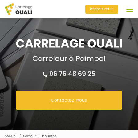
Aller
au
Rappel Gratuit
contenu
principal
Carreleur à Paimpol
06 76 48 69 25
Contactez-nous
Accueil
Secteur
Plouézec