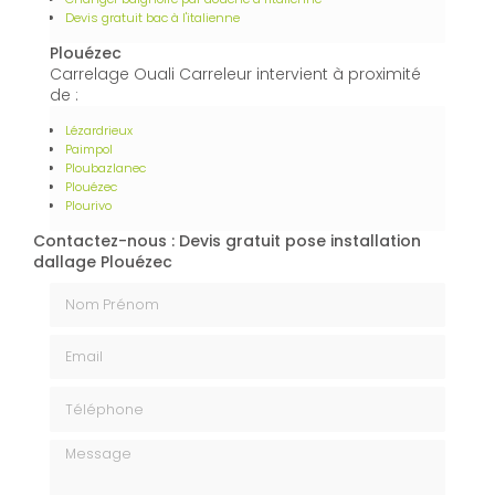
Devis gratuit bac à l'italienne
Plouézec
Carrelage Ouali Carreleur intervient à proximité
de :
Lézardrieux
Paimpol
Ploubazlanec
Plouézec
Plourivo
Contactez-nous : Devis gratuit pose installation
dallage Plouézec
Nom Prénom
Email
Téléphone
Message