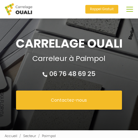
Aller
au
Rappel Gratuit
contenu
principal
Carreleur à Paimpol
06 76 48 69 25
Contactez-nous
Accueil
Secteur
Paimpol