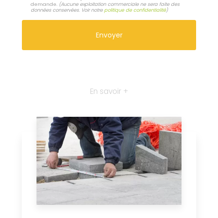
demande.
(Aucune exploitation commerciale ne sera faite des
données conservées. Voir notre
politique de confidentialité
)
En savoir +