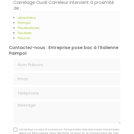
Carrelage Ouali Carreleur intervient à proximité
de :
Lézardrieux
Paimpol
Ploubazlanec
Plouézec
Plourivo
Contactez-nous : Entreprise pose bac à l'italienne
Paimpol
Nom Prénom
Email
Téléphone
Message
J'autorise ce site à conserver l'ensemble des données transmises
dans ce formulaire pour faciliter le suivi et le traitement de ma