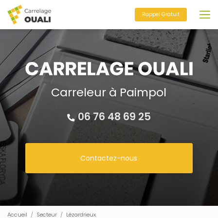
Aller
au
Rappel Gratuit
contenu
principal
Carreleur à Paimpol
06 76 48 69 25
Contactez-nous
Accueil
Secteur
Lézardrieux