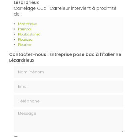
Lézardrieux
Carrelage Ouali Carreleur intervient à proximité
de :
Lézardrieux
Paimpol
Ploubazlanec
Plouézec
Plourivo
Contactez-nous : Entreprise pose bac à l'italienne
Lézardrieux
Nom Prénom
Email
Téléphone
Message