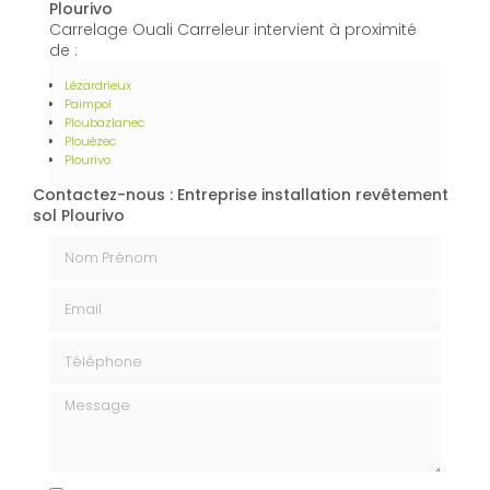
Plourivo
Carrelage Ouali Carreleur intervient à proximité
de :
Lézardrieux
Paimpol
Ploubazlanec
Plouézec
Plourivo
Contactez-nous : Entreprise installation revêtement
sol Plourivo
Nom Prénom
Email
Téléphone
Message