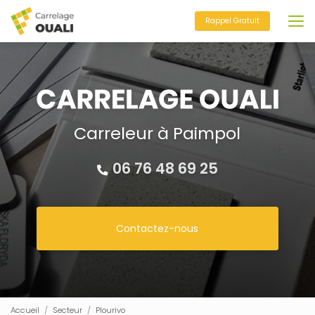
Aller
au
Rappel Gratuit
contenu
principal
Carreleur à Paimpol
06 76 48 69 25
Contactez-nous
Accueil
Secteur
Plourivo