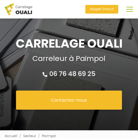
Aller
au
Rappel Gratuit
contenu
principal
Carreleur à Paimpol
06 76 48 69 25
Contactez-nous
Accueil
Secteur
Paimpol