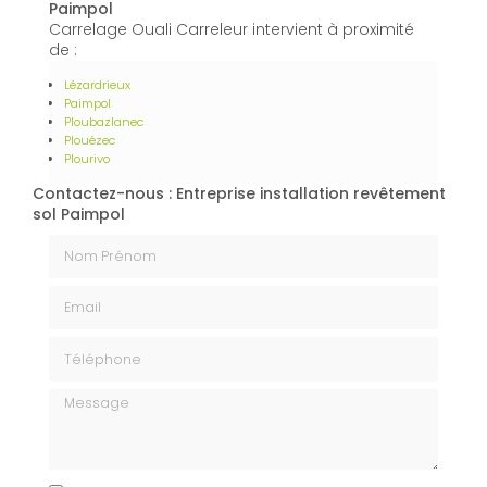
Paimpol
Carrelage Ouali Carreleur intervient à proximité
de :
Lézardrieux
Paimpol
Ploubazlanec
Plouézec
Plourivo
Contactez-nous : Entreprise installation revêtement
sol Paimpol
Nom Prénom
Email
Téléphone
Message