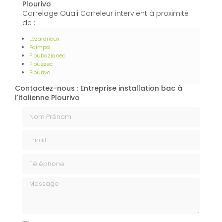
Plourivo
Carrelage Ouali Carreleur intervient à proximité
de :
Lézardrieux
Paimpol
Ploubazlanec
Plouézec
Plourivo
Contactez-nous : Entreprise installation bac à
l'italienne Plourivo
Nom Prénom
Email
Téléphone
Message