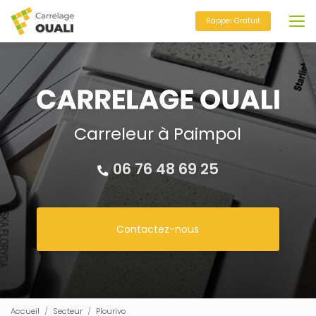
Aller
au
Rappel Gratuit
contenu
principal
Carreleur à Paimpol
06 76 48 69 25
Contactez-nous
Accueil
Secteur
Plourivo