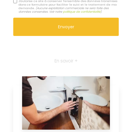
J'autorise ce site à conserver l'ensemble des données transmises
dans ce formulaire pour faciliter le suivi et le traitement de ma
demande.
(Aucune exploitation commerciale ne sera faite des
données conservées. Voir notre
politique de confidentialité
)
En savoir +