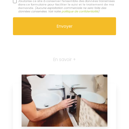
J'autorise ce site à conserver l'ensemble des données transmises
dans ce formulaire pour faciliter le suivi et le traitement de ma
demande.
(Aucune exploitation commerciale ne sera faite des
données conservées. Voir notre
politique de confidentialité
)
En savoir +