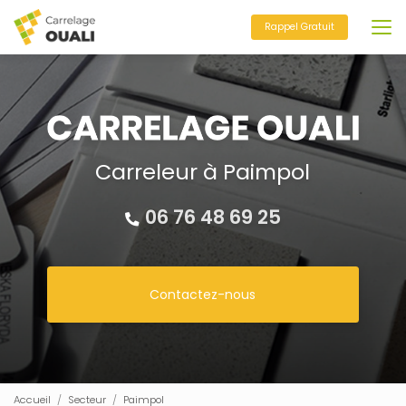
Aller
au
Rappel Gratuit
contenu
principal
Carreleur à Paimpol
06 76 48 69 25
Contactez-nous
Accueil
Secteur
Paimpol