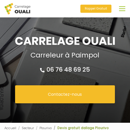
Aller
au
Rappel Gratuit
contenu
principal
Carreleur à Paimpol
06 76 48 69 25
Contactez-nous
Accueil
Secteur
Plourivo
Devis gratuit dallage Plourivo