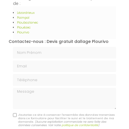
de :
Lézardrieux
Paimpol
Ploubazlanec
Plouézec
Plourivo
Contactez-nous : Devis gratuit dallage Plourivo
Nom Prénom
Email
Téléphone
Message
J'autorise ce site à conserver l'ensemble des données transmises
dans ce formulaire pour faciliter le suivi et le traitement de ma
demande.
(Aucune exploitation commerciale ne sera faite des
données conservées. Voir notre
politique de confidentialité
)