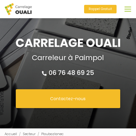
Aller
au
Rappel Gratuit
contenu
principal
Carreleur à Paimpol
06 76 48 69 25
Contactez-nous
Accueil
Secteur
Ploubazlanec