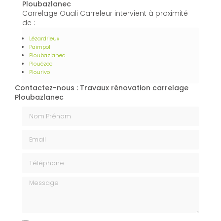
Ploubazlanec
Carrelage Ouali Carreleur intervient à proximité
de :
Lézardrieux
Paimpol
Ploubazlanec
Plouézec
Plourivo
Contactez-nous : Travaux rénovation carrelage
Ploubazlanec
Nom Prénom
Email
Téléphone
Message