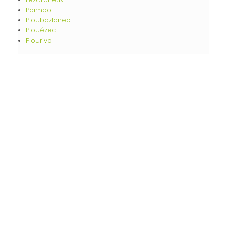
Paimpol
Ploubazlanec
Plouézec
Plourivo