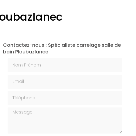
Ploubazlanec
Contactez-nous : Spécialiste carrelage salle de
bain Ploubazlanec
Nom Prénom
Email
Téléphone
Message