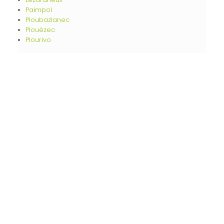
Paimpol
Ploubazlanec
Plouézec
Plourivo