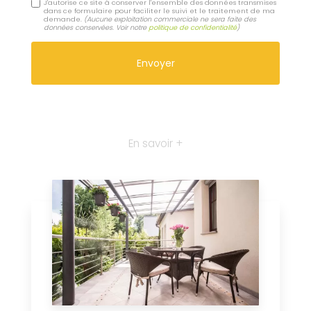
J'autorise ce site à conserver l'ensemble des données transmises
dans ce formulaire pour faciliter le suivi et le traitement de ma
demande.
(Aucune exploitation commerciale ne sera faite des
données conservées. Voir notre
politique de confidentialité
)
En savoir +