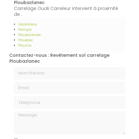
Ploubazlanec
Carrelage Ouali Carreleur intervient à proximité
de :
Lézardrieux
Paimpol
Ploubazlanec
Plouézec
Plourivo
Contactez-nous : Revêtement sol carrelage
Ploubazlanec
Nom Prénom
Email
Téléphone
Message