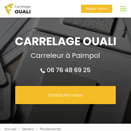
Aller
au
Rappel Gratuit
contenu
principal
Carreleur à Paimpol
06 76 48 69 25
Contactez-nous
Accueil
Secteur
Ploubazlanec