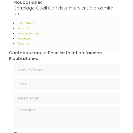
Ploubazlanec
Carrelage Ouali Carreleur intervient à proximité
de :
Lézardrieux
Paimpol
Ploubazlanec
Plouézec
Plourivo
Contactez-nous : Pose installation faïence
Ploubazlanec
Nom Prénom
Email
Téléphone
Message