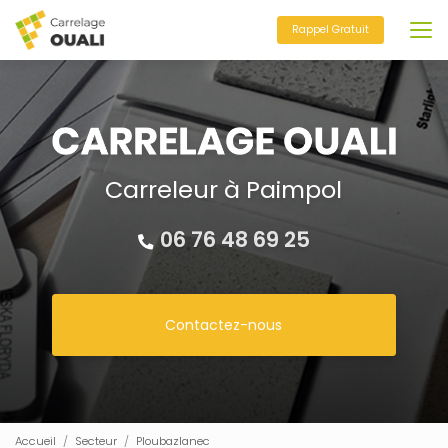
Aller
au
Rappel Gratuit
contenu
principal
Carreleur à Paimpol
06 76 48 69 25
Contactez-nous
Accueil
Secteur
Ploubazlanec