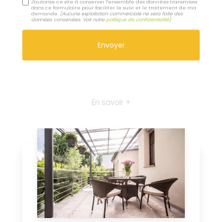
J'autorise ce site à conserver l'ensemble des données transmises
dans ce formulaire pour faciliter le suivi et le traitement de ma
demande.
(Aucune exploitation commerciale ne sera faite des
données conservées. Voir notre
politique de confidentialité
)
En savoir +