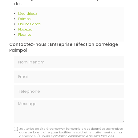
de :
Lézardrieux
Paimpol
Ploubazlanec
Plouézec
Plourivo
Contactez-nous : Entreprise réfection carrelage
Paimpol
Nom Prénom
Email
Téléphone
Message
J'autorise ce site à conserver l'ensemble des données transmises
dans ce formulaire pour faciliter le suivi et le traitement de ma
demande.
(Aucune exploitation commerciale ne sera faite des