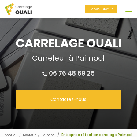
Aller
au
Rappel Gratuit
contenu
principal
Carreleur à Paimpol
06 76 48 69 25
Contactez-nous
Accueil
Secteur
Paimpol
Entreprise réfection carrelage Paimpol