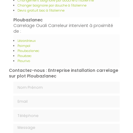
Changement baignoire par douche à l'italienne
Changer baignoire par douche à l'italienne
Devis gratuit bac à l'italienne
Ploubazlanec
Carrelage Ouali Carreleur intervient à proximité
de :
Lézardrieux
Paimpol
Ploubazlanec
Plouézec
Plourivo
Contactez-nous : Entreprise installation carrelage
sur plot Ploubazlanec
Nom Prénom
Email
Téléphone
Message