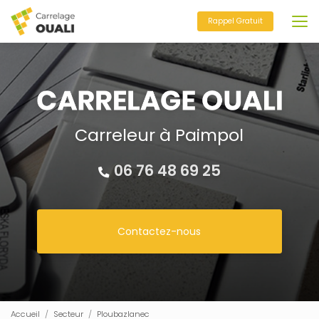
Aller
au
Rappel Gratuit
contenu
principal
Carreleur à Paimpol
06 76 48 69 25
Contactez-nous
Accueil
Secteur
Ploubazlanec