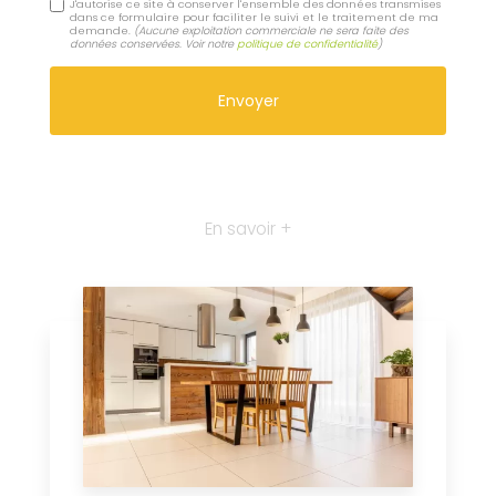
J'autorise ce site à conserver l'ensemble des données transmises
dans ce formulaire pour faciliter le suivi et le traitement de ma
demande.
(Aucune exploitation commerciale ne sera faite des
données conservées. Voir notre
politique de confidentialité
)
En savoir +