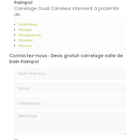
Paimpol
Carrelage Ouali Carreleur intervient à proximité
de :
Lézardrieux
Paimpol
Ploubazlanec
Plouézec
Plourivo
Contactez-nous : Devis gratuit carrelage salle de
bain Paimpol
Nom Prénom
Email
Téléphone
Message