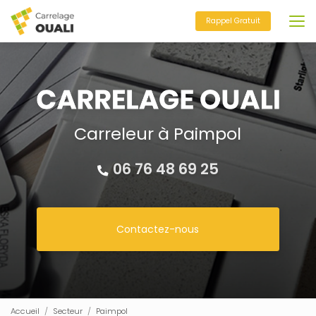
Aller
au
Rappel Gratuit
contenu
principal
Carreleur à Paimpol
06 76 48 69 25
Contactez-nous
Accueil
Secteur
Paimpol